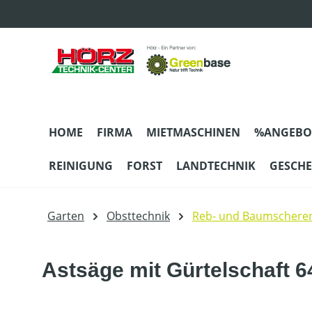
m Hauptinhalt springen
Zur Suche springen
Zur Hauptnavigation springen
HOME
FIRMA
MIETMASCHINEN
%ANGEBO
REINIGUNG
FORST
LANDTECHNIK
GESCH
Garten
Obsttechnik
Reb- und Baumschere
Astsäge mit Gürtelschaft 6