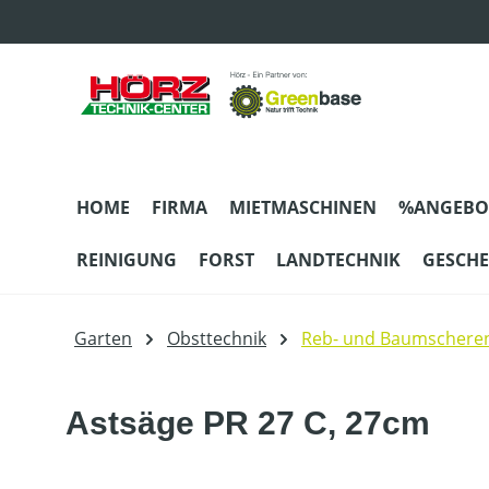
m Hauptinhalt springen
Zur Suche springen
Zur Hauptnavigation springen
HOME
FIRMA
MIETMASCHINEN
%ANGEBO
REINIGUNG
FORST
LANDTECHNIK
GESCH
Garten
Obsttechnik
Reb- und Baumschere
Astsäge PR 27 C, 27cm