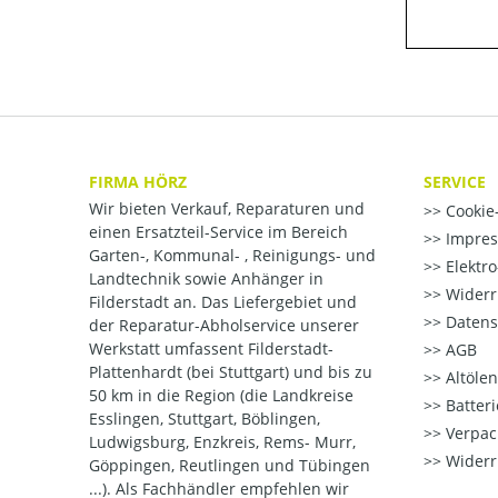
FIRMA HÖRZ
SERVICE
Wir bieten Verkauf, Reparaturen und
Cookie-
einen Ersatzteil-Service im Bereich
Impre
Garten-, Kommunal- , Reinigungs- und
Elektr
Landtechnik sowie Anhänger in
Widerr
Filderstadt an. Das Liefergebiet und
Datens
der Reparatur-Abholservice unserer
Werkstatt umfassent Filderstadt-
AGB
Plattenhardt (bei Stuttgart) und bis zu
Altöle
50 km in die Region (die Landkreise
Batter
Esslingen, Stuttgart, Böblingen,
Verpac
Ludwigsburg, Enzkreis, Rems- Murr,
Widerr
Göppingen, Reutlingen und Tübingen
...). Als Fachhändler empfehlen wir