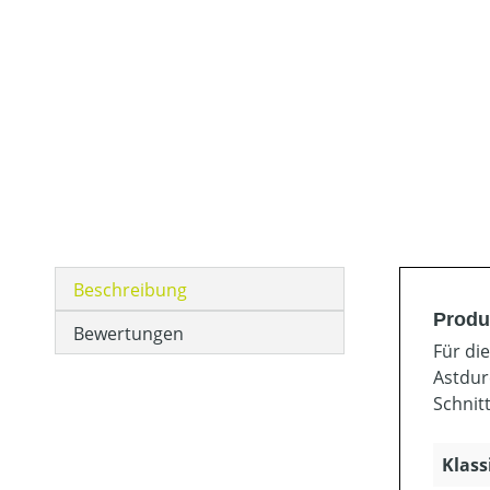
Beschreibung
Produ
Bewertungen
Für di
Astdur
Schnitt
Klass