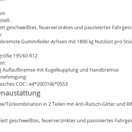
:
mm
stell:
tt geschweißtes, feuerverzinktes und passiviertes Fahrgest
n:
ebremste Gummifeder-Achsen mit 1800 kg Nutzlast pro Stü
:
größe 195/60 R12
en:
g Auflaufbremse mit Kugelkupplung und Handbremse
enehmigung:
isches COC : e4*2007/46*0553
enaustattung
e/Türkombination in 2 Teilen mit Anti-Rutsch-Gitter und Ri
lett geschweißtes, feuerverzinktes und passiviertes Fahrges