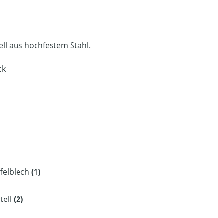
ell aus hochfestem Stahl.
ck
ffelblech
(1)
tell
(2)