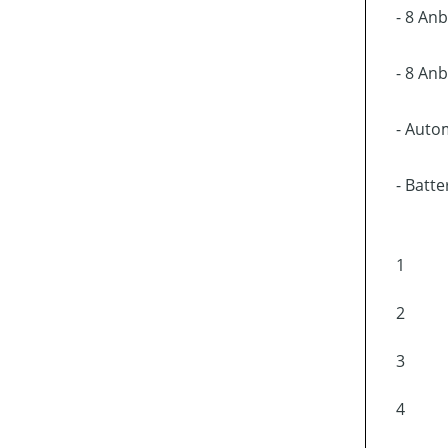
- 8 An
- 8 An
- Auto
- Batt
1
2
3
4