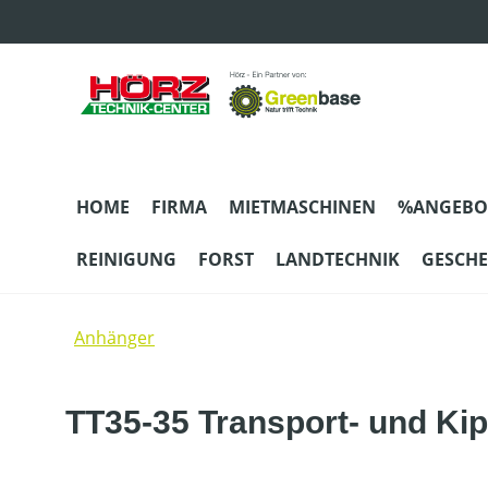
m Hauptinhalt springen
Zur Suche springen
Zur Hauptnavigation springen
HOME
FIRMA
MIETMASCHINEN
%ANGEBO
REINIGUNG
FORST
LANDTECHNIK
GESCH
Anhänger
TT35-35 Transport- und Ki