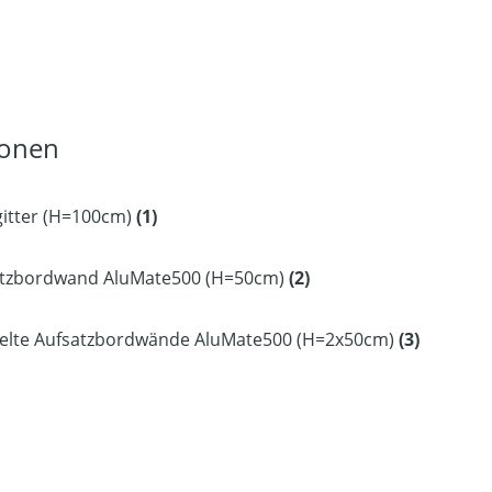
ionen
:
gitter (H=100cm)
(1)
atzbordwand AluMate500 (H=50cm)
(2)
elte Aufsatzbordwände AluMate500 (H=2x50cm)
(3)