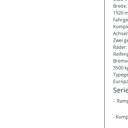
Breite
1920 
Fahrge
Komple
Achse
Zwei g
Räder
Reifen
Brems
3500 k
Typeg
Europä
Seri
- Ramp
- Komp