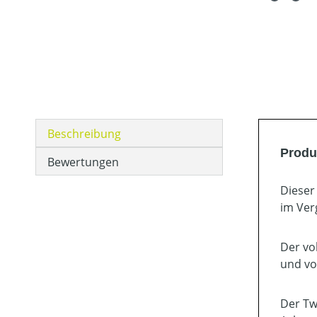
Beschreibung
Produ
Bewertungen
Dieser
im Ver
Der vo
und vo
Der Tw