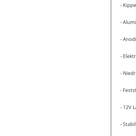
- Kippw
- Alum
- Anod
- Elek
- Nied
- Fest
- 12V 
- Stab