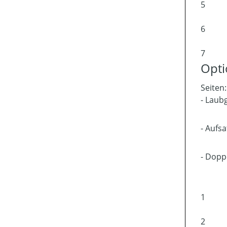
5
6
7
Opt
Seiten
- Laub
- Aufs
- Dopp
1
2