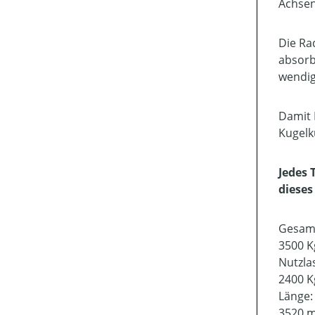
Achsen 
Die Ra
absorb
wendig
Damit 
Kugelk
Jedes 
diese
Gesam
3500 K
Nutzla
2400 K
Länge
3520 