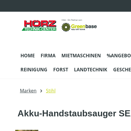
m Hauptinhalt springen
Zur Suche springen
Zur Hauptnavigation springen
HOME
FIRMA
MIETMASCHINEN
%ANGEBO
REINIGUNG
FORST
LANDTECHNIK
GESCH
Marken
Stihl
Akku-Handstaubsauger SEA 