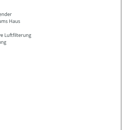
wender
 ums Haus
e Luftfilterung
ung