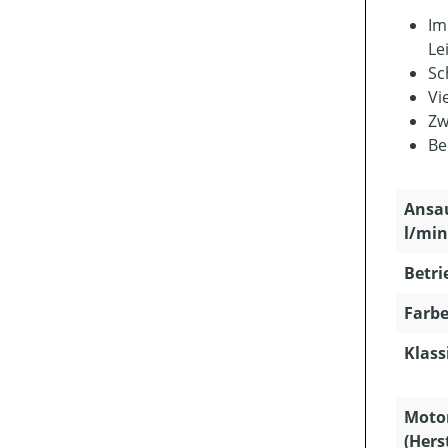
Im
Le
Sc
Vi
Zw
Be
Ansau
l/min
Betri
Farbe
Klass
Moto
(Hers