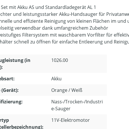
 Set mit Akku AS und Standardladegerät AL 1
ichter und leistungsstarker Akku-Handsauger für Privatan
hnelle und effiziente Reinigung von kleinen Flächen im und
elseitig verwendbar dank umfangreichem Zubehör
eistufiges Filtersystem mit waschbarem Vorfilter für effektiv
hälter schnell zu öffnen für einfache Entleerung und Reinig
gleistung (in
1026.00
):
ebsart:
Akku
 (Gerät):
Orange / Weiß
ifizierung:
Nass-/Trocken-/Industri
e-Sauger
rtyp
11V-Elektromotor
tellerbezeichnung):