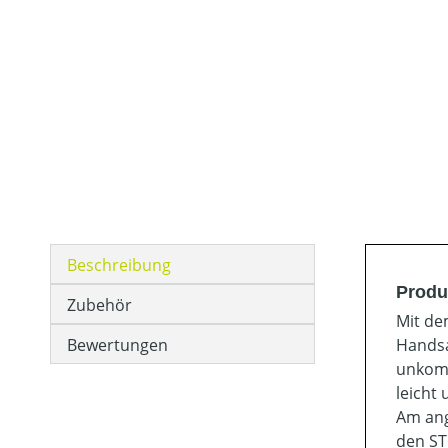
Beschreibung
Produ
Zubehör
Mit de
Bewertungen
Handsa
unkomp
leicht
Am ang
den ST