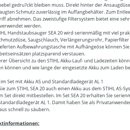
hebel gedru?ckt bleiben muss. Direkt hinter der Ansaugdüse 
augten Schmutz zuverlässig im Auffangbehälter. Zum Entle
iff abnehmen. Das zweistufige Filtersystem bietet eine sehr 
verwendet werden.
IHL Handstaubsauger SEA 20 wird serienmäßig mit viel prak
hmutzdüse, Saugschlauch, Verlängerungsrohr, Papierfilter u
ieferten Aufbewahrungstasche mit Aufhängeöse können Sie
beitseinsätzen platzsparend verstauen.
erer Übersicht zu den STIHL Akku-Lauf- und Ladezeiten könne
en können und wie lange der eingesetzte Akku zum Laden be
 im Set mit Akku AS und Standardladegerät AL 1
ie zum STIHL SEA 20 auch einen Akku aus dem STIHL AS-Sys
im Set direkt mitbestellen. Im Set SEA 20 erhalten Sie seri
Standardladegerät AL 1. Damit haben Sie als Privatanwender
us schnell zu säubern.
ktinformationen: