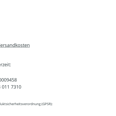
 Versandkosten
rzeit:
0009458
 011 7310
uktsicherheitsverordnung (GPSR):