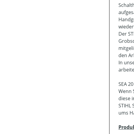
Schalt
aufges
Handgr
wieder
Der ST
Grobsc
mitgel
den Ar
In uns
arbeit
SEA 20
Wenn S
diese 
STIHL 
ums Ha
Produ