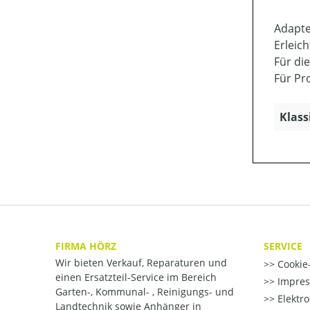
Adapte
Erleic
Für di
Für Pr
Klass
FIRMA HÖRZ
SERVICE
Wir bieten Verkauf, Reparaturen und
Cookie-
einen Ersatzteil-Service im Bereich
Impre
Garten-, Kommunal- , Reinigungs- und
Elektr
Landtechnik sowie Anhänger in