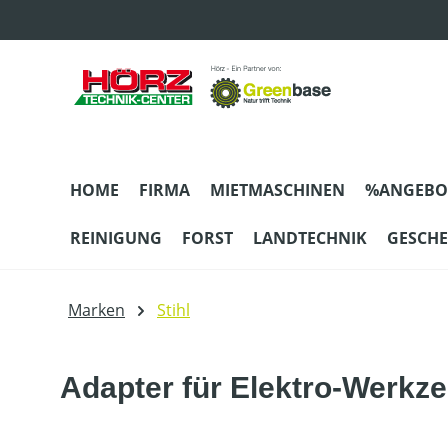
m Hauptinhalt springen
Zur Suche springen
Zur Hauptnavigation springen
HOME
FIRMA
MIETMASCHINEN
%ANGEBO
REINIGUNG
FORST
LANDTECHNIK
GESCH
Marken
Stihl
Adapter für Elektro-Werkz