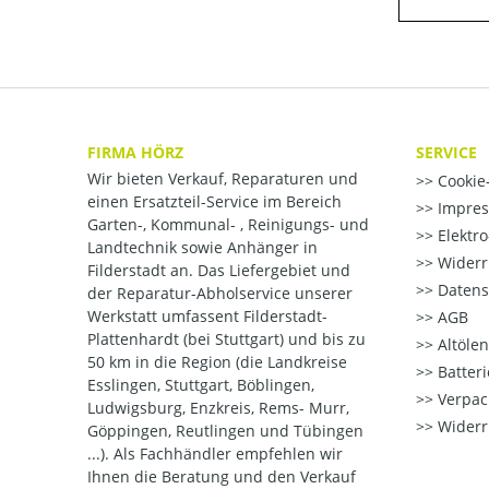
FIRMA HÖRZ
SERVICE
Wir bieten Verkauf, Reparaturen und
Cookie-
einen Ersatzteil-Service im Bereich
Impre
Garten-, Kommunal- , Reinigungs- und
Elektr
Landtechnik sowie Anhänger in
Widerr
Filderstadt an. Das Liefergebiet und
Datens
der Reparatur-Abholservice unserer
Werkstatt umfassent Filderstadt-
AGB
Plattenhardt (bei Stuttgart) und bis zu
Altöle
50 km in die Region (die Landkreise
Batter
Esslingen, Stuttgart, Böblingen,
Verpac
Ludwigsburg, Enzkreis, Rems- Murr,
Widerr
Göppingen, Reutlingen und Tübingen
...). Als Fachhändler empfehlen wir
Ihnen die Beratung und den Verkauf