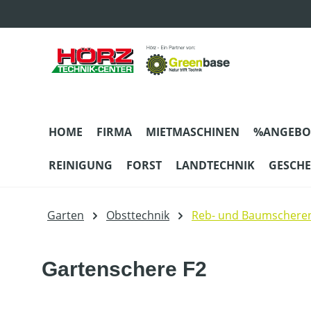
m Hauptinhalt springen
Zur Suche springen
Zur Hauptnavigation springen
HOME
FIRMA
MIETMASCHINEN
%ANGEBO
REINIGUNG
FORST
LANDTECHNIK
GESCH
Garten
Obsttechnik
Reb- und Baumschere
Gartenschere F2